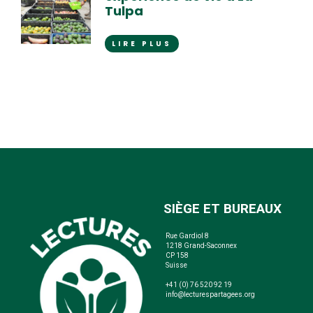
Tulpa
LIRE PLUS
SIÈGE ET BUREAUX
Rue Gardiol 8
1218 Grand-Saconnex
CP 158
Suisse
+41 (0) 76 520 92 19
info@lecturespartagees.org