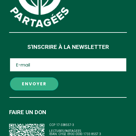
S'INSCRIRE À LA NEWSLETTER
Al
FAIRE UN DON
CCP 17-338557-3
LECTURES PARTAGEES
IBAN: CH02 0900 0000 1733 8557 3